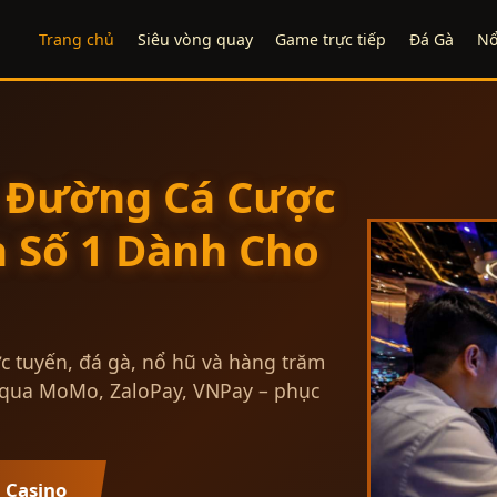
Trang chủ
Siêu vòng quay
Game trực tiếp
Đá Gà
Nổ
n Đường Cá Cược
n Số 1 Dành Cho
ực tuyến, đá gà, nổ hũ và hàng trăm
 qua MoMo, ZaloPay, VNPay – phục
 Casino