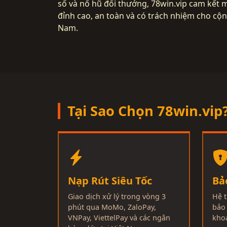
số và nổ hũ đổi thưởng, 78win.vip cam kết ma
đỉnh cao, an toàn và có trách nhiệm cho cộ
Nam.
Tại Sao Chọn 78win.vip
Nạp Rút Siêu Tốc
Bả
Giao dịch xử lý trong vòng 3
Hệ 
phút qua MoMo, ZaloPay,
bảo 
VNPay, ViettelPay và các ngân
khoả