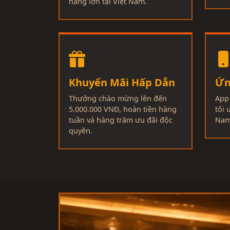
hàng lớn tại Việt Nam.
Khuyến Mãi Hấp Dẫn
Ứn
Thưởng chào mừng lên đến
App
5.000.000 VNĐ, hoàn tiền hàng
tối 
tuần và hàng trăm ưu đãi độc
Nam 
quyền.