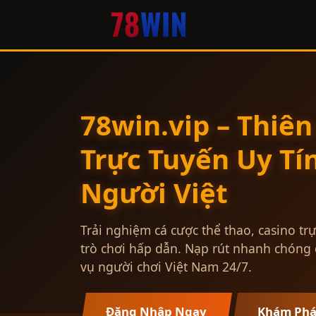
78win.vip – Thiê
Trực Tuyến Uy Tí
Người Việt
Trải nghiệm cá cược thể thao, casino tr
trò chơi hấp dẫn. Nạp rút nhanh chóng
vụ người chơi Việt Nam 24/7.
Đăng Nhập Ngay
Khám Phá