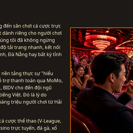
 đến sân chơi cá cược trực
t dành riêng cho người chơi
húng tôi đã không ngừng
độ tải trang nhanh, kết nối
nh, Đà Nẵng hay bất kỳ tỉnh
t nền tảng thực sự "hiểu
 hỗ trợ thanh toán qua MoMo,
, BIDV cho đến đội ngũ
ếng Việt. Đó là lý do
àng triệu người chơi từ Hải
á cược thể thao (V-League,
sino trực tuyến, đá gà, xổ