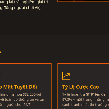
ng lại trải nghiệm giải trí
ng đồng người chơi Việt
?
o Mật Tuyệt Đối
Tỷ Lệ Cược Cao
thống mã hóa SSL 256-bit
Tỷ lệ hoàn trả (RTP) lên đến
vệ toàn bộ thông tin và tài
97,5% – một trong những 
n người chơi 24/7.
cạnh tranh nhất thị trường 