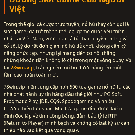
Việt
Trong thế giới cá cược trực tuyến, nổ hũ (hay còn gọi là
slot game) đã trở thành thể loại game được yêu thích
nhất tại Việt Nam, vượt qua cả bài bạc truyền thống và
xổ số. Lý do rất đơn giản: nổ hũ dễ chơi, không cần kỹ
năng phức tạp, nhưng lại mang đến cơ hội thắng
những khoản tiền khổng lồ chỉ trong một vòng quay. Và
tại
78win.vip
, trải nghiệm nổ hũ được nâng lên một
tầm cao hoàn toàn mới.
78win.vip hiện cung cấp hơn 500 tựa game nổ hũ từ các
nhà phát hành uy tín hàng đầu thế giới như PG Soft,
Pragmatic Play, JDB, CQ9, Spadegaming và nhiều
thương hiệu lớn khác. Mỗi tựa game đều được kiểm
định độc lập về tính công bằng, đảm bảo tỷ lệ RTP
(Return to Player) minh bạch và không có bất kỳ sự can
thiệp nào vào kết quả vòng quay.