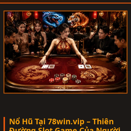
Nổ Hũ Tại 78win.vip – Thiên
Đường Slot Game Của Người