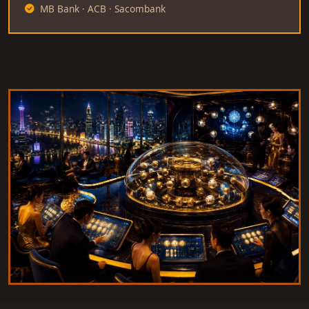
MB Bank · ACB · Sacombank