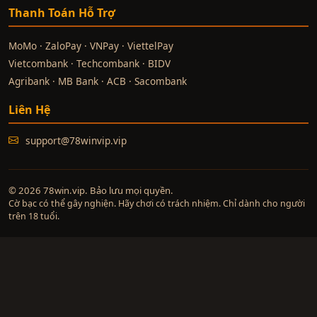
Thanh Toán Hỗ Trợ
MoMo · ZaloPay · VNPay · ViettelPay
Vietcombank · Techcombank · BIDV
Agribank · MB Bank · ACB · Sacombank
Liên Hệ
support@78winvip.vip
© 2026 78win.vip. Bảo lưu mọi quyền.
Cờ bạc có thể gây nghiện. Hãy chơi có trách nhiệm. Chỉ dành cho người
trên 18 tuổi.