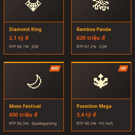
💎
🎋
Diamond King
Bamboo Panda
2,1 tỷ đ
620 triệu đ
RTP 98,1% · JDB
RTP 97,2% · CQ9
MỚI
VIP
🌙
🔱
Moon Festival
Poseidon Mega
430 triệu đ
3,4 tỷ đ
RTP 96,5% · Spadegaming
RTP 98,5% · PG Soft