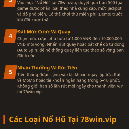
Vào mục "Nổ Hũ" tại 78win.vip, duyệt qua hơn 500 tựa
game được phân loại theo nhà cung cấp, mức jackpot
và độ phổ biến. Có thể chơi thử miễn phí (Demo) trước
khi đặt cược thật.
Đặt Mức Cược Và Quay
4
Chọn mức cược phù hợp từ 1.000 VNĐ đến 10.000.000
VNĐ mỗi vòng. Nhấn nút quay hoặc bật chế độ tự động
(Auto Spin) để hệ thống quay liên tục theo số vòng bạn
đặt trước.
Nhận Thưởng Và Rút Tiền
5
Tiền thắng được cộng vào tài khoản ngay lập tức. Rút
về MoMo hoặc tài khoản ngân hàng trong 5–10 phút.
Không giới hạn số lần rút mỗi ngày cho thành viên VIP
tại 78win.vip.
Các Loại Nổ Hũ Tại 78win.vip