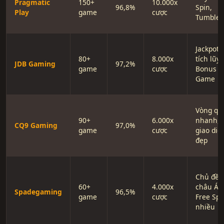
Pragmatic
150+
10.000x
96,8%
Spin,
Play
game
cược
Tumble
Jackpot
80+
8.000x
tích lũy,
JDB Gaming
97,2%
game
cược
Bonus
Game
Vòng qu
90+
6.000x
nhanh,
CQ9 Gaming
97,0%
game
cược
giao diệ
đẹp
Chủ đề
60+
4.000x
châu Á,
Spadegaming
96,5%
game
cược
Free Spi
nhiều