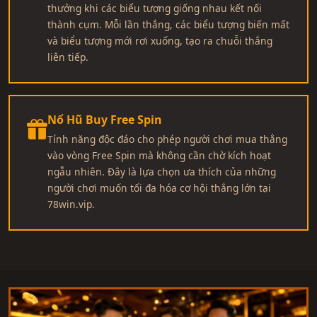
thưởng khi các biểu tượng giống nhau kết nối
thành cụm. Mỗi lần thắng, các biểu tượng biến mất
và biểu tượng mới rơi xuống, tạo ra chuỗi thắng
liên tiếp.
Nổ Hũ Buy Free Spin
Tính năng độc đáo cho phép người chơi mua thẳng
vào vòng Free Spin mà không cần chờ kích hoạt
ngẫu nhiên. Đây là lựa chọn ưa thích của những
người chơi muốn tối đa hóa cơ hội thắng lớn tại
78win.vip.