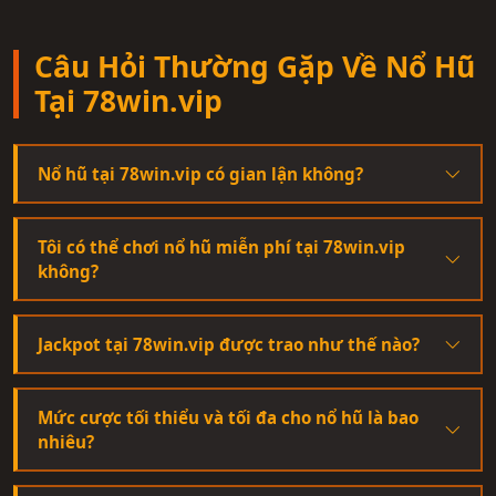
Câu Hỏi Thường Gặp Về Nổ Hũ
Tại 78win.vip
Nổ hũ tại 78win.vip có gian lận không?
Tôi có thể chơi nổ hũ miễn phí tại 78win.vip
không?
Jackpot tại 78win.vip được trao như thế nào?
Mức cược tối thiểu và tối đa cho nổ hũ là bao
nhiêu?