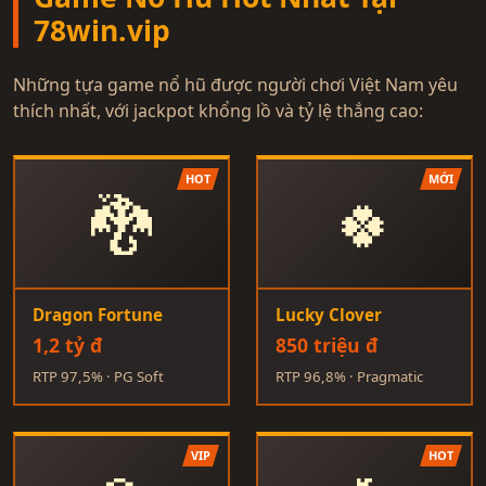
78win.vip
Những tựa game nổ hũ được người chơi Việt Nam yêu
thích nhất, với jackpot khổng lồ và tỷ lệ thắng cao:
HOT
MỚI
🐉
🍀
Dragon Fortune
Lucky Clover
1,2 tỷ đ
850 triệu đ
RTP 97,5% · PG Soft
RTP 96,8% · Pragmatic
VIP
HOT