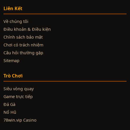
Liên Kết
Về chúng tôi
Điều khoản & Điều kiện
Chính sách bảo mật
Chơi có trách nhiệm
Câu hỏi thường gặp
Sitemap
Trò Chơi
Siêu vòng quay
Game trực tiếp
Đá Gà
Nổ Hũ
78win.vip Casino