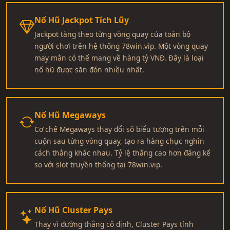
Nổ Hũ Jackpot Tích Lũy
Jackpot tăng theo từng vòng quay của toàn bộ
người chơi trên hệ thống 78win.vip. Một vòng quay
may mắn có thể mang về hàng tỷ VNĐ. Đây là loại
nổ hũ được săn đón nhiều nhất.
Nổ Hũ Megaways
Cơ chế Megaways thay đổi số biểu tượng trên mỗi
cuộn sau từng vòng quay, tạo ra hàng chục nghìn
cách thắng khác nhau. Tỷ lệ thắng cao hơn đáng kể
so với slot truyền thống tại 78win.vip.
Nổ Hũ Cluster Pays
Thay vì đường thắng cố định, Cluster Pays tính