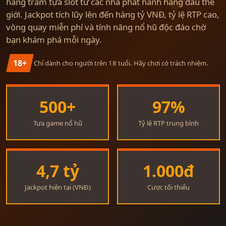
hàng trăm tựa slot từ các nhà phát hành hàng đầu thế
giới. Jackpot tích lũy lên đến hàng tỷ VNĐ, tỷ lệ RTP cao,
vòng quay miễn phí và tính năng nổ hũ độc đáo chờ
bạn khám phá mỗi ngày.
18+
Chỉ dành cho người trên 18 tuổi. Hãy chơi có trách nhiệm.
500+
97%
Tựa game nổ hũ
Tỷ lệ RTP trung bình
4,7 tỷ
1.000đ
Jackpot hiện tại (VNĐ)
Cược tối thiểu