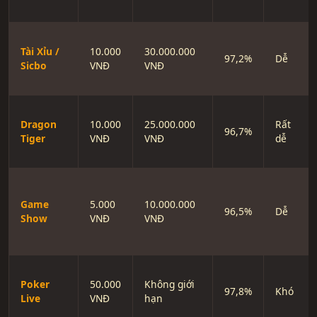
Tài Xỉu /
10.000
30.000.000
97,2%
Dễ
Sicbo
VNĐ
VNĐ
Dragon
10.000
25.000.000
Rất
96,7%
Tiger
VNĐ
VNĐ
dễ
Game
5.000
10.000.000
96,5%
Dễ
Show
VNĐ
VNĐ
Poker
50.000
Không giới
97,8%
Khó
Live
VNĐ
hạn