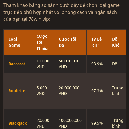
Tham khảo bảng so sánh dưới đây để chọn loại game
trực tiếp phù hợp nhất với phong cách và ngân sách
của bạn tại 78win.vip:
Cược
Loại
Cược Tối
Tỷ Lệ
Độ
Tối
Game
Đa
RTP
Khó
Thiểu
10.000
50.000.000
Baccarat
98,9%
Dễ
VNĐ
VNĐ
5.000
20.000.000
Trung
Roulette
97,3%
VNĐ
VNĐ
bình
20.000
100.000.000
Trung
Blackjack
99,5%
VNĐ
VNĐ
bình