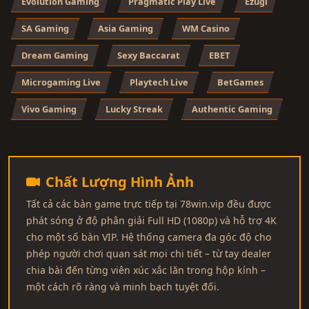
Evolution Gaming
Pragmatic Play Live
Ezugi
SA Gaming
Asia Gaming
WM Casino
Dream Gaming
Sexy Baccarat
EBET
Microgaming Live
Playtech Live
BetGames
Vivo Gaming
Lucky Streak
Authentic Gaming
Chất Lượng Hình Ảnh
Tất cả các bàn game trực tiếp tại 78win.vip đều được
phát sóng ở độ phân giải Full HD (1080p) và hỗ trợ 4K
cho một số bàn VIP. Hệ thống camera đa góc độ cho
phép người chơi quan sát mọi chi tiết – từ tay dealer
chia bài đến từng viên xúc xắc lăn trong hộp kính –
một cách rõ ràng và minh bạch tuyệt đối.