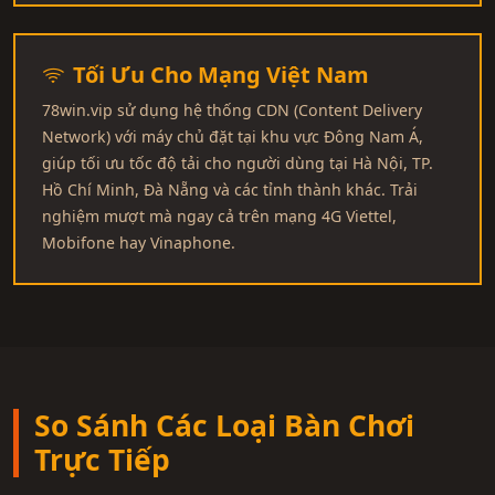
Tối Ưu Cho Mạng Việt Nam
78win.vip sử dụng hệ thống CDN (Content Delivery
Network) với máy chủ đặt tại khu vực Đông Nam Á,
giúp tối ưu tốc độ tải cho người dùng tại Hà Nội, TP.
Hồ Chí Minh, Đà Nẵng và các tỉnh thành khác. Trải
nghiệm mượt mà ngay cả trên mạng 4G Viettel,
Mobifone hay Vinaphone.
So Sánh Các Loại Bàn Chơi
Trực Tiếp