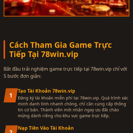
Cách Tham Gia Game Trực
Tiếp Tại 78win.vip
Bắt đầu trải nghiệm game trực tiếp tại 78win.vip chỉ với
5 bước đơn giản:
Tạo Tài Khoản 78win.vip
1
Đăng ký tài khoản miễn phí tại 78win.vip. Quá trình xác
minh danh tính nhanh chóng, chỉ cần cung cấp thông
tin cơ bản. Thành viên mới nhận ngay ưu đãi chào
mừng dành riêng cho khu vực game trực tiếp.
Nạp Tiền Vào Tài Khoản
2