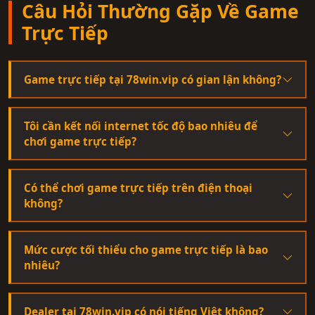
Câu Hỏi Thường Gặp Về Game
Trực Tiếp
Game trực tiếp tại 78win.vip có gian lận không?
Tôi cần kết nối internet tốc độ bao nhiêu để
chơi game trực tiếp?
Có thể chơi game trực tiếp trên điện thoại
không?
Mức cược tối thiểu cho game trực tiếp là bao
nhiêu?
Dealer tại 78win.vip có nói tiếng Việt không?