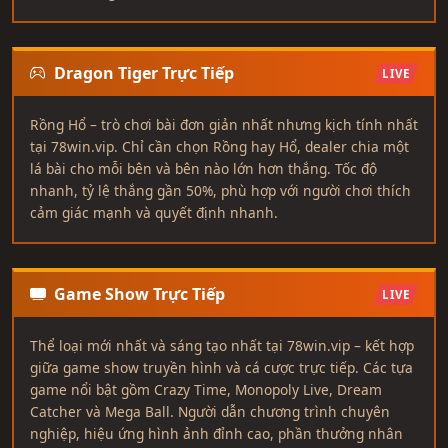
Dragon Tiger Trực Tiếp
LIVE
Rồng Hổ – trò chơi bài đơn giản nhất nhưng kịch tính nhất
tại 78win.vip. Chỉ cần chọn Rồng hay Hổ, dealer chia một
lá bài cho mỗi bên và bên nào lớn hơn thắng. Tốc độ
nhanh, tỷ lệ thắng gần 50%, phù hợp với người chơi thích
cảm giác mạnh và quyết định nhanh.
Game Show Trực Tiếp
LIVE
Thể loại mới nhất và sáng tạo nhất tại 78win.vip – kết hợp
giữa game show truyền hình và cá cược trực tiếp. Các tựa
game nổi bật gồm Crazy Time, Monopoly Live, Dream
Catcher và Mega Ball. Người dẫn chương trình chuyên
nghiệp, hiệu ứng hình ảnh đỉnh cao, phần thưởng nhân