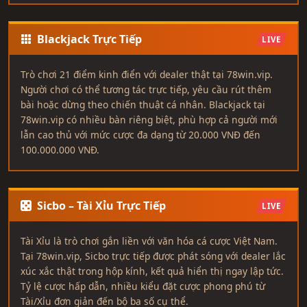
Blackjack Trực Tiếp
LIVE
Trò chơi 21 điểm kinh điển với dealer thật tại 78win.vip.
Người chơi có thể tương tác trực tiếp, yêu cầu rút thêm
bài hoặc dừng theo chiến thuật cá nhân. Blackjack tại
78win.vip có nhiều bàn riêng biệt, phù hợp cả người mới
lẫn cao thủ với mức cược đa dạng từ 20.000 VNĐ đến
100.000.000 VNĐ.
Sicbo – Tài Xỉu Trực Tiếp
LIVE
Tài Xỉu là trò chơi gắn liền với văn hóa cá cược Việt Nam.
Tại 78win.vip, Sicbo trực tiếp được phát sóng với dealer lắc
xúc xắc thật trong hộp kính, kết quả hiển thị ngay lập tức.
Tỷ lệ cược hấp dẫn, nhiều kiểu đặt cược phong phú từ
Tài/Xỉu đơn giản đến bộ ba số cụ thể.