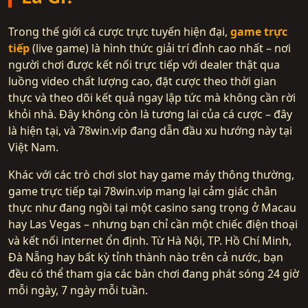
Trong thế giới cá cược trực tuyến hiện đại,
game trực
tiếp
(live game) là hình thức giải trí đỉnh cao nhất – nơi
người chơi được kết nối trực tiếp với dealer thật qua
luồng video chất lượng cao, đặt cược theo thời gian
thực và theo dõi kết quả ngay lập tức mà không cần rời
khỏi nhà. Đây không còn là tương lai của cá cược – đây
là hiện tại, và 78win.vip đang dẫn đầu xu hướng này tại
Việt Nam.
Khác với các trò chơi slot hay game máy thông thường,
game trực tiếp tại 78win.vip mang lại cảm giác chân
thực như đang ngồi tại một casino sang trọng ở Macau
hay Las Vegas – nhưng bạn chỉ cần một chiếc điện thoại
và kết nối internet ổn định. Từ Hà Nội, TP. Hồ Chí Minh,
Đà Nẵng hay bất kỳ tỉnh thành nào trên cả nước, bạn
đều có thể tham gia các bàn chơi đang phát sóng 24 giờ
mỗi ngày, 7 ngày mỗi tuần.