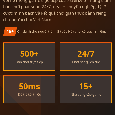
với hệ thống game trực tiếp của 78win.vip – hàng trăm
bàn chơi phát sóng 24/7, dealer chuyên nghiệp, tỷ lệ
cược minh bạch và kết quả thời gian thực dành riêng
cho người chơi Việt Nam.
18+
Chỉ dành cho người trên 18 tuổi. Hãy chơi có trách nhiệm.
500+
24/7
Bàn chơi trực tiếp
Phát sóng liên tục
50ms
15+
Độ trễ tối thiểu
Nhà cung cấp game