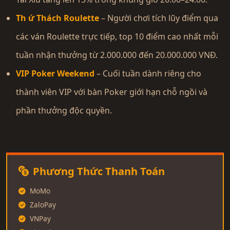
Th ứ Thách Roulette
– Người chơi tích lũy điểm qua
các ván Roulette trực tiếp, top 10 điểm cao nhất mỗi
tuần nhận thưởng từ 2.000.000 đến 20.000.000 VNĐ.
VIP Poker Weekend
– Cuối tuần dành riêng cho
thành viên VIP với bàn Poker giới hạn chỗ ngồi và
phần thưởng độc quyền.
Phương Thức Thanh Toán
MoMo
ZaloPay
VNPay