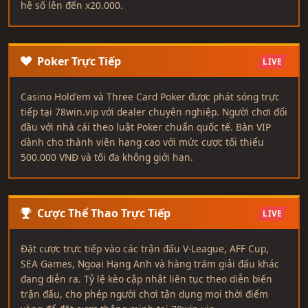
hệ số lên đến x20.000.
Poker Trực Tiếp
LIVE
Casino Hold'em và Three Card Poker được phát sóng trực
tiếp tại 78win.vip với dealer chuyên nghiệp. Người chơi đối
đầu với nhà cái theo luật Poker chuẩn quốc tế. Bàn VIP
dành cho thành viên hạng cao với mức cược tối thiểu
500.000 VNĐ và tối đa không giới hạn.
Cược Thể Thao Trực Tiếp
LIVE
Đặt cược trực tiếp vào các trận đấu V-League, AFF Cup,
SEA Games, Ngoại Hạng Anh và hàng trăm giải đấu khác
đang diễn ra. Tỷ lệ kèo cập nhật liên tục theo diễn biến
trận đấu, cho phép người chơi tận dụng mọi thời điểm