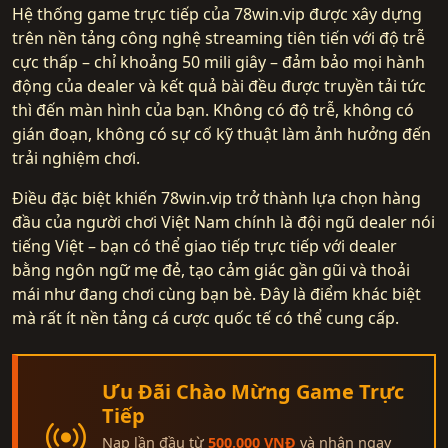
Hệ thống game trực tiếp của 78win.vip được xây dựng
trên nền tảng công nghệ streaming tiên tiến với độ trễ
cực thấp – chỉ khoảng 50 mili giây – đảm bảo mọi hành
động của dealer và kết quả bài đều được truyền tải tức
thì đến màn hình của bạn. Không có độ trễ, không có
gián đoạn, không có sự cố kỹ thuật làm ảnh hưởng đến
trải nghiệm chơi.
Điều đặc biệt khiến 78win.vip trở thành lựa chọn hàng
đầu của người chơi Việt Nam chính là đội ngũ dealer nói
tiếng Việt – bạn có thể giao tiếp trực tiếp với dealer
bằng ngôn ngữ mẹ đẻ, tạo cảm giác gần gũi và thoải
mái như đang chơi cùng bạn bè. Đây là điểm khác biệt
mà rất ít nền tảng cá cược quốc tế có thể cung cấp.
Ưu Đãi Chào Mừng Game Trực
Tiếp
Nạp lần đầu từ
500.000 VNĐ
và nhận ngay